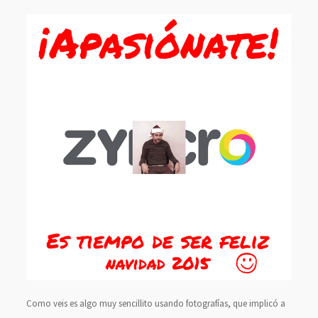
Como veis es algo muy sencillito usando fotografías, que implicó a