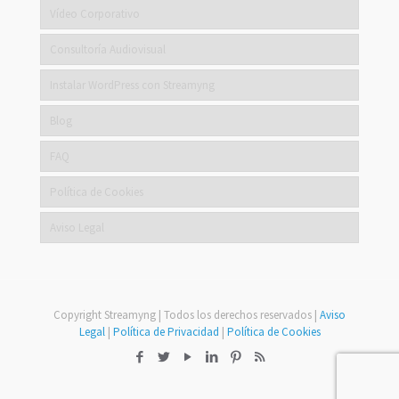
Vídeo Corporativo
Consultoría Audiovisual
Instalar WordPress con Streamyng
Blog
FAQ
Política de Cookies
Aviso Legal
Copyright Streamyng | Todos los derechos reservados |
Aviso
Legal
|
Política de Privacidad
|
Política de Cookies