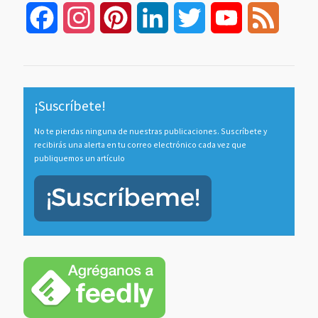
Facebook
Instagram
Pinterest
LinkedIn
Twitter
YouTube
Feed
Channel
¡Suscríbete!
No te pierdas ninguna de nuestras publicaciones. Suscríbete y
recibirás una alerta en tu correo electrónico cada vez que
publiquemos un artículo