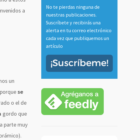
No te pierdas ninguna de
envenidos a
nuestras publicaciones.
Suscríbete y recibirás una
alerta en tu correo electrónico
cada vez que publiquemos un
artículo
mos un
í porque
se
rado o el de
a
gordo que
na parte muy
orámico).