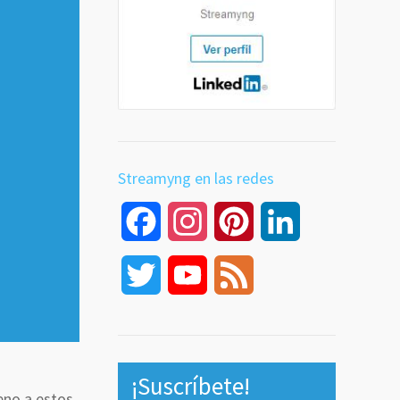
Streamyng en las redes
Facebook
Instagram
Pinterest
LinkedIn
Twitter
YouTube
Feed
Channel
¡Suscríbete!
eno a estos