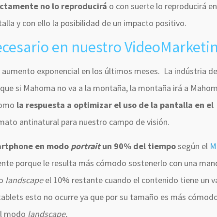
ectamente no lo reproducirá
o con suerte lo reproducirá e
la y con ello la posibilidad de un impacto positivo.
ecesario en nuestro VideoMarketi
 aumento exponencial en los últimos meses. La indústria de
que si Mahoma no va a la montaña, la montaña irá a Mahom
 como
la respuesta a optimizar el uso de la pantalla en el
ato antinatural para nuestro campo de visión.
smartphone en modo
portrait
un 90% del tiempo
según el
M
ente porque le resulta más cómodo sostenerlo con una man
do
landscape
el 10% restante cuando el contenido tiene un v
En tablets esto no ocurre ya que por su tamaño es más cómod
 el modo
landscape.