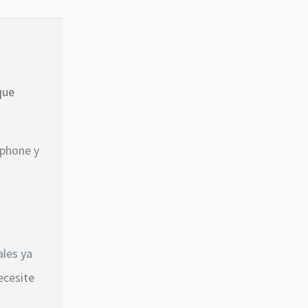
que
tphone y
ales ya
ecesite