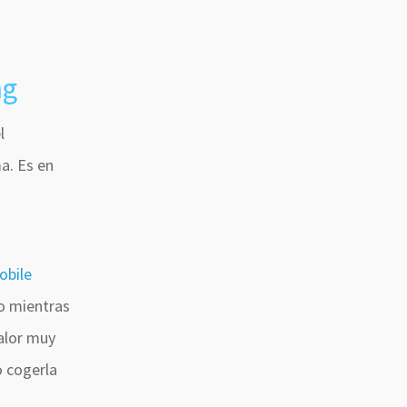
n
ng
l
a. Es en
obile
o mientras
alor muy
o cogerla