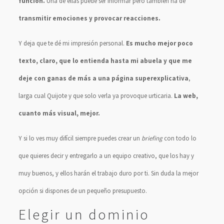
función.
Una de ellas puede ser informar pero también ha de
transmitir emociones y provocar reacciones.
Y deja que te dé mi impresión personal.
Es mucho mejor poco
texto, claro, que lo entienda hasta mi abuela y que me
deje con ganas de más a una página superexplicativa
,
larga cual Quijote y que solo verla ya provoque urticaria.
La web,
cuanto más visual, mejor.
Y si lo ves muy difícil siempre puedes crear un
briefing
con todo lo
que quieres decir y entregarlo a un equipo creativo, que los hay y
muy buenos, y ellos harán el trabajo duro por ti. Sin duda la mejor
opción si dispones de un pequeño presupuesto.
Elegir un dominio