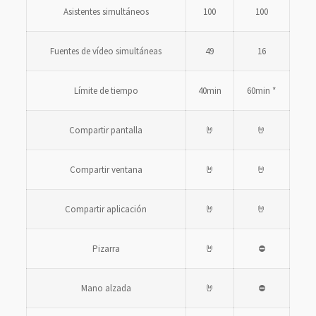
Asistentes simultáneos
100
100
Fuentes de vídeo simultáneas
49
16
Límite de tiempo
40min
60min *
Compartir pantalla
🤘
🤘
Compartir ventana
🤘
🤘
Compartir aplicación
🤘
🤘
Pizarra
🤘
⛔
Mano alzada
🤘
⛔