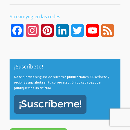
Streamyng en las redes
Facebook
Instagram
Pinterest
LinkedIn
Twitter
YouTube
Feed
Channel
¡Suscríbete!
No te pierdas ninguna de nuestras publicaciones. Suscríbete y
recibirás una alerta en tu correo electrónico cada vez que
publiquemos un artículo