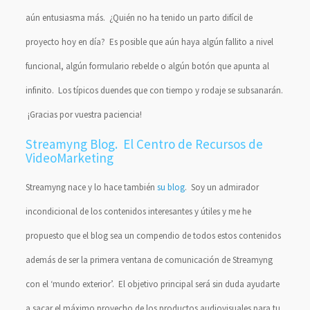
aún entusiasma más. ¿Quién no ha tenido un parto difícil de
proyecto hoy en día? Es posible que aún haya algún fallito a nivel
funcional, algún formulario rebelde o algún botón que apunta al
infinito. Los típicos duendes que con tiempo y rodaje se subsanarán.
¡Gracias por vuestra paciencia!
Streamyng Blog. El Centro de Recursos de
VideoMarketing
Streamyng nace y lo hace también
su blog
. Soy un admirador
incondicional de los contenidos interesantes y útiles y me he
propuesto que el blog sea un compendio de todos estos contenidos
además de ser la primera ventana de comunicación de Streamyng
con el ‘mundo exterior’. El objetivo principal será sin duda ayudarte
a sacar el máximo provecho de los productos audiovisuales para tu