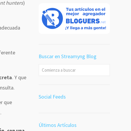
ent hunters
)
 adecuada
iferente
Buscar en Streamyng Blog
ncreta
. Y que
nsulta.
Social Feeds
er que
.
Últimos Artículos
ón, con una