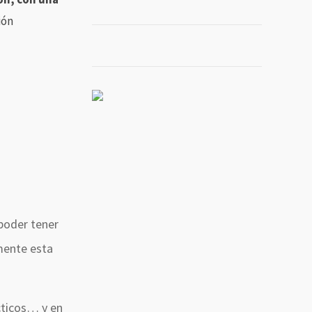
ión
poder tener
lmente esta
ácticos… y en