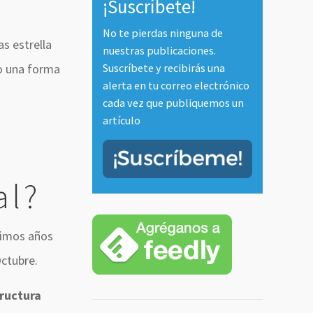
¡Suscríbete!
No te pierdas ninguna de
s estrella
nuestras publicaciones.
Suscríbete y recibirás una
to una forma
alerta en tu correo electrónico
cada vez que publiquemos un
artículo
al?
timos años
Octubre.
tructura