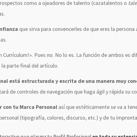
prospectos como a ojeadores de talento (cazatalentos o
tal
as.
onfianza
que sirva para convencerles de que eres la persona
as.
un Currículum!». Pues no. No lo es. La función de ambos es d
 parte final del artículo.
ional está estructurada y escrita de una manera muy co
tará de controles de navegación que haga ágil y rápida su co
 con tu Marca Personal
así que estéticamente se va a ten
rsonal (tipografía, colores, discurso, etc.) y de tu impronta
nteractivo que plasma tu Perfil Profesional
en toda su extensi