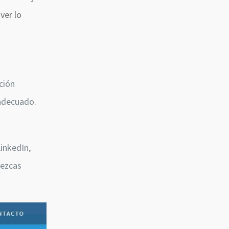
ver lo
ación
 adecuado.
LinkedIn,
rezcas