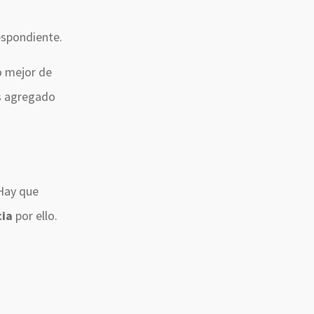
espondiente.
o mejor de
os agregado
 Hay que
cia
por ello.