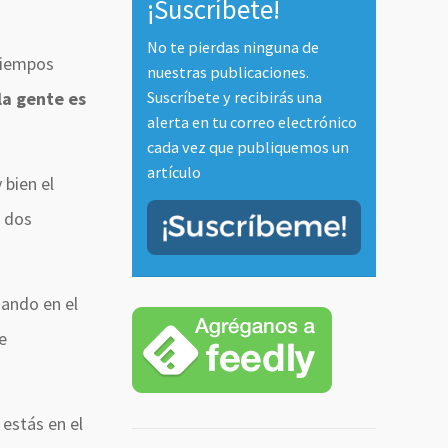
¡Suscríbete!
No te pierdas ninguna de
tiempos
nuestras publicaciones.
Suscríbete y recibirás una
la gente es
alerta en tu correo electrónico
cada vez que publiquemos un
artículo
bien el
s dos
iando en el
de
, estás en el