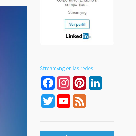
Streamyng en las redes
Facebook
Instagram
Pinterest
LinkedIn
Twitter
YouTube
Feed
Channel