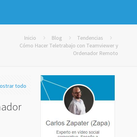
Inicio
Blog
Tendencias
Cómo Hacer Teletrabajo con Teamviewer y
Ordenador Remoto
ostrar todo
nador