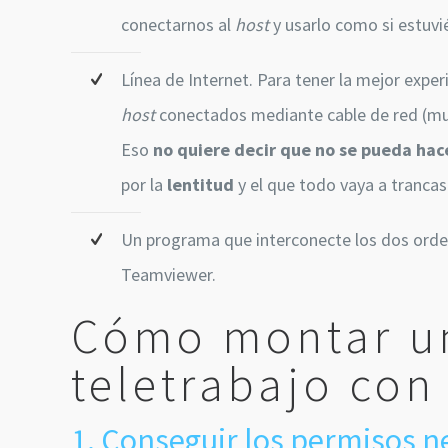
conectarnos al
host
y usarlo como si estuvié
Línea de Internet. Para tener la mejor expe
host
conectados mediante cable de red (much
Eso
no quiere decir que no se pueda hace
por la
lentitud
y el que todo vaya a tranca
Un programa que interconecte los dos ord
Teamviewer.
Cómo montar un
teletrabajo co
1. Conseguir los permisos n