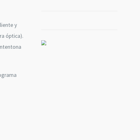
liente y
a óptica).
intentona
rograma