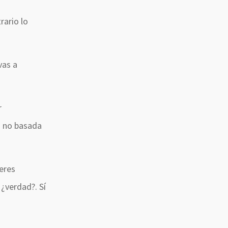
rario lo
vas a
r
o no basada
 eres
¿verdad?. Sí