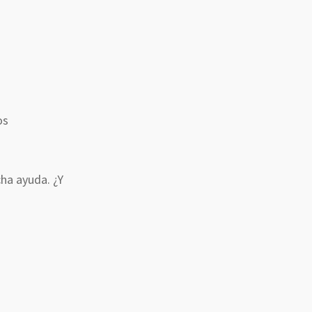
os
a ayuda. ¿Y