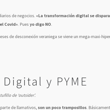
diarios de negocios.
«La transformación digital se dispar
el Covid»
. Pues
yo digo NO
.
eses de desconexión veraniega se viene un mega-maxi-hiper
 Digital y PYME
fillo de ‘outsider’.
aparte de llamativos,
son un poco tramposillos
. Básicamen