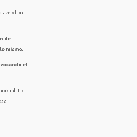
dos vendían
n de
 lo mismo.
rovocando el
normal. La
eso