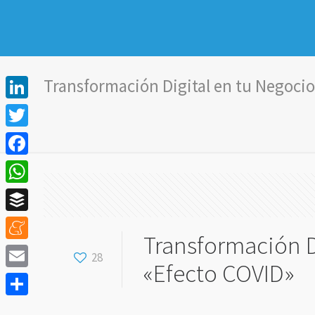
Transformación Digital en tu Negocio
LinkedIn
Twitter
Facebook
WhatsApp
Buffer
Transformación D
Meneame
28
«Efecto COVID»
Email
Compartir