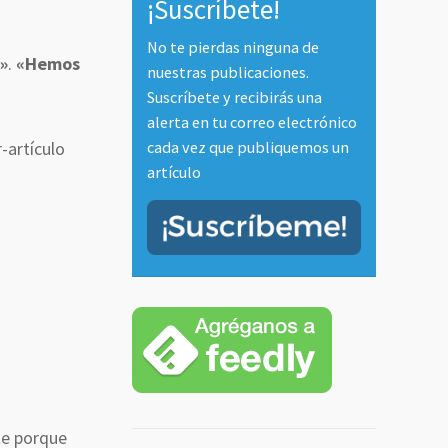
¡Suscríbete!
No te pierdas ninguna de
a»
.
«Hemos
nuestras publicaciones.
Suscríbete y recibirás una
alerta en tu correo electrónico
cada vez que publiquemos un
-artículo
artículo
te porque