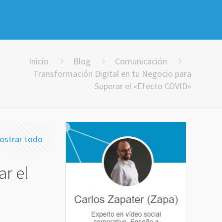
Inicio
Blog
Comunicación
Transformación Digital en tu Negocio para
Superar el «Efecto COVID»
ostrar todo
r el