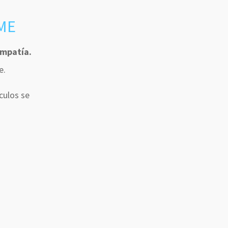
YME
empatía.
e.
culos se