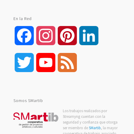
En la Red
Facebook
Instagram
Pinterest
LinkedIn
Twitter
YouTube
Feed
Channel
Somos SMartib
Los trabajos realizados por
Streamyng cuentan con la
seguridad y confianza que otorga
ser miembro de
SMartib
, la mayor
cooperativa de trabajo asociado