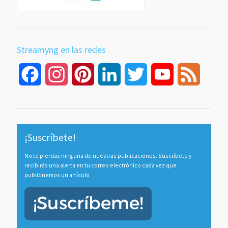
Streamyng en las redes
Facebook
Instagram
Pinterest
LinkedIn
Twitter
YouTube
Feed
Channel
¡Suscríbete!
No te pierdas ninguna de nuestras publicaciones. Suscríbete y
recibirás una alerta en tu correo electrónico cada vez que
publiquemos un artículo