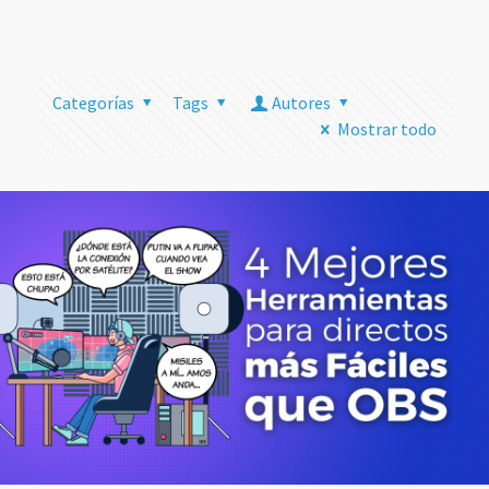
más
Categorías
Tags
Autores
Mostrar todo