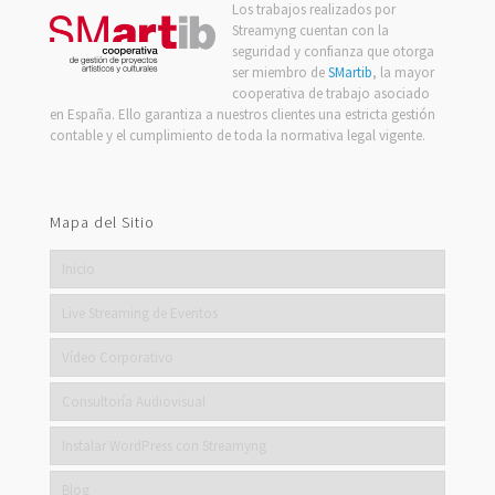
Los trabajos realizados por
Streamyng cuentan con la
seguridad y confianza que otorga
ser miembro de
SMartib
, la mayor
cooperativa de trabajo asociado
en España. Ello garantiza a nuestros clientes una estricta gestión
contable y el cumplimiento de toda la normativa legal vigente.
Mapa del Sitio
Inicio
Live Streaming de Eventos
Vídeo Corporativo
Consultoría Audiovisual
Instalar WordPress con Streamyng
Blog