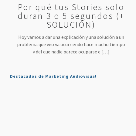
Por qué tus Stories solo
duran 3 o 5 segundos (+
SOLUCIÓN)
Hoy vamos a dar una explicación y una solución a un
problema que veo va ocurriendo hace mucho tiempo
y del que nadie parece ocuparse e
[…]
Destacados de Marketing Audiovisual
Qué es
7
4 Mejores
Haz sonar
Twitch y
Estrategias
Herramientas
tu voz
Cómo
para
para
como en
Usarlo en
Aumentar
Directos
la radio
Nuestro
tus
(más
en tus
Plan de
Ventas
fáciles
podcasts