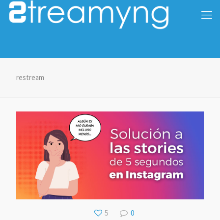
restream
5
0