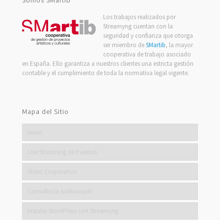
Los trabajos realizados por
Streamyng cuentan con la
seguridad y confianza que otorga
ser miembro de
SMartib
, la mayor
cooperativa de trabajo asociado
en España. Ello garantiza a nuestros clientes una estricta gestión
contable y el cumplimiento de toda la normativa legal vigente.
Mapa del Sitio
Inicio
Live Streaming de Eventos
Vídeo Corporativo
Consultoría Audiovisual
Instalar WordPress con Streamyng