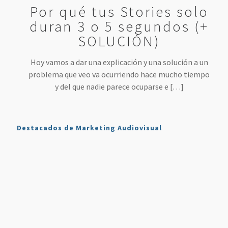
Por qué tus Stories solo
duran 3 o 5 segundos (+
SOLUCIÓN)
Hoy vamos a dar una explicación y una solución a un
problema que veo va ocurriendo hace mucho tiempo
y del que nadie parece ocuparse e
[…]
Destacados de Marketing Audiovisual
Qué es
7
4 Mejores
Haz sonar
Twitch y
Estrategias
Herramientas
tu voz
Cómo
para
para
como en
Usarlo en
Aumentar
Directos
la radio
Nuestro
tus
(más
en tus
Plan de
Ventas
fáciles
podcasts