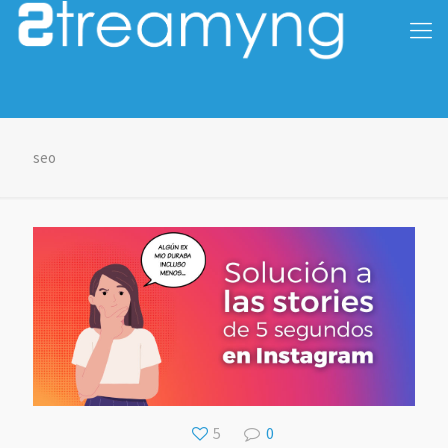
seo
5
0