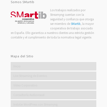
Somos SMartib
Los trabajos realizados por
Streamyng cuentan con la
seguridad y confianza que otorga
ser miembro de
SMartib
, la mayor
cooperativa de trabajo asociado
en España. Ello garantiza a nuestros clientes una estricta gestión
contable y el cumplimiento de toda la normativa legal vigente.
Mapa del Sitio
Inicio
Live Streaming de Eventos
Vídeo Corporativo
Consultoría Audiovisual
Instalar WordPress con Streamyng