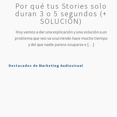
Por qué tus Stories solo
duran 3 o 5 segundos (+
SOLUCIÓN)
Hoy vamos a dar una explicación y una solución a un
problema que veo va ocurriendo hace mucho tiempo
y del que nadie parece ocuparse e
[…]
Destacados de Marketing Audiovisual
Qué es
7
4 Mejores
Haz sonar
Twitch y
Estrategias
Herramientas
tu voz
Cómo
para
para
como en
Usarlo en
Aumentar
Directos
la radio
Nuestro
tus
(más
en tus
Plan de
Ventas
fáciles
podcasts