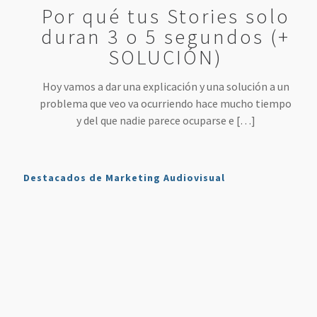
Por qué tus Stories solo
duran 3 o 5 segundos (+
SOLUCIÓN)
Hoy vamos a dar una explicación y una solución a un
problema que veo va ocurriendo hace mucho tiempo
y del que nadie parece ocuparse e
[…]
Destacados de Marketing Audiovisual
Qué es
7
4 Mejores
Haz sonar
Twitch y
Estrategias
Herramientas
tu voz
Cómo
para
para
como en
Usarlo en
Aumentar
Directos
la radio
Nuestro
tus
(más
en tus
Plan de
Ventas
fáciles
podcasts