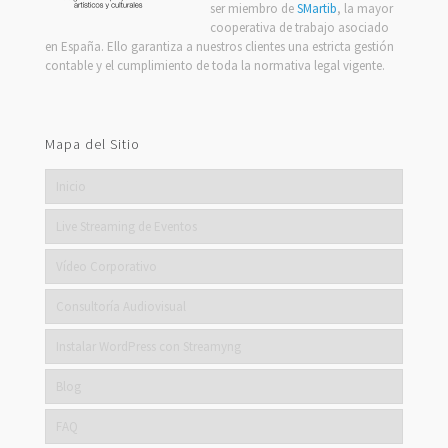
ser miembro de
SMartib
, la mayor
cooperativa de trabajo asociado
en España. Ello garantiza a nuestros clientes una estricta gestión
contable y el cumplimiento de toda la normativa legal vigente.
Mapa del Sitio
Inicio
Live Streaming de Eventos
Vídeo Corporativo
Consultoría Audiovisual
Instalar WordPress con Streamyng
Blog
FAQ