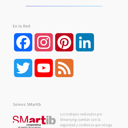
En la Red
Facebook
Instagram
Pinterest
LinkedIn
Twitter
YouTube
Feed
Channel
Somos SMartib
Los trabajos realizados por
Streamyng cuentan con la
seguridad y confianza que otorga