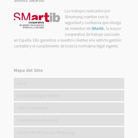
Somos SMartib
Los trabajos realizados por
Streamyng cuentan con la
seguridad y confianza que otorga
ser miembro de
SMartib
, la mayor
cooperativa de trabajo asociado
en España. Ello garantiza a nuestros clientes una estricta gestión
contable y el cumplimiento de toda la normativa legal vigente.
Mapa del Sitio
Inicio
Live Streaming de Eventos
Vídeo Corporativo
Consultoría Audiovisual
Instalar WordPress con Streamyng