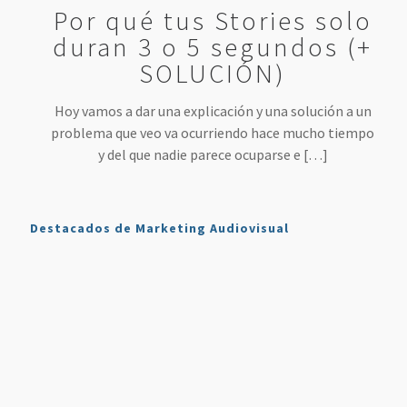
Por qué tus Stories solo
duran 3 o 5 segundos (+
SOLUCIÓN)
Hoy vamos a dar una explicación y una solución a un
problema que veo va ocurriendo hace mucho tiempo
y del que nadie parece ocuparse e
[…]
Destacados de Marketing Audiovisual
Qué es
7
4 Mejores
Haz sonar
Twitch y
Estrategias
Herramientas
tu voz
Cómo
para
para
como en
Usarlo en
Aumentar
Directos
la radio
Nuestro
tus
(más
en tus
Plan de
Ventas
fáciles
podcasts