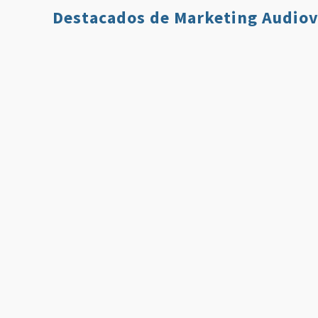
Destacados de Marketing Audiov
Qué es Twitch y
7 Estrategi
Cómo Usarlo en
para Aumen
Nuestro Plan de
tus Ventas 
Comunicación
Usando Víd
Leer más
Leer 