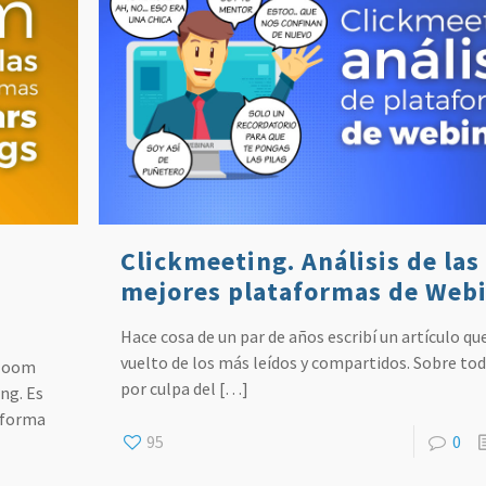
Clickmeeting. Análisis de las
mejores plataformas de Web
Hace cosa de un par de años escribí un artículo qu
vuelto de los más leídos y compartidos. Sobre to
 Zoom
por culpa del
[…]
ng. Es
taforma
95
0