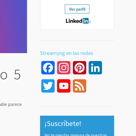
Streamyng en las redes
Facebook
Instagram
Pinterest
LinkedIn
 o 5
Twitter
YouTube
Feed
Channel
adie parece
¡Suscríbete!
No te pierdas ninguna de nuestras