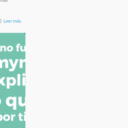
s más
Leer más