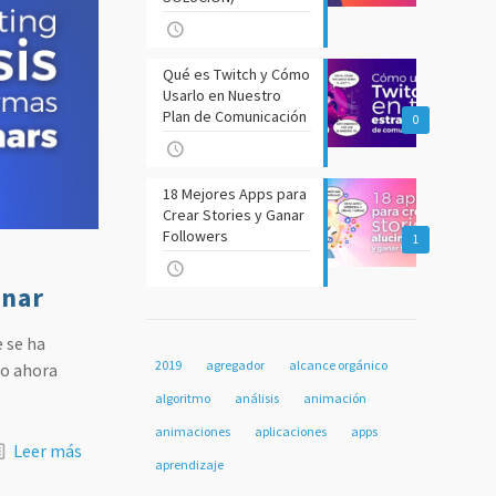
Qué es Twitch y Cómo
Usarlo en Nuestro
Plan de Comunicación
0
18 Mejores Apps para
Crear Stories y Ganar
Followers
1
inar
e se ha
2019
agregador
alcance orgánico
do ahora
algoritmo
análisis
animación
animaciones
aplicaciones
apps
Leer más
aprendizaje