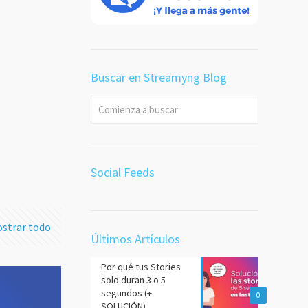
 en
a
desde
Buscar en Streamyng Blog
or es
dea ⛔
 más
Social Feeds
strar todo
Últimos Artículos
Por qué tus Stories
solo duran 3 o 5
segundos (+
0
SOLUCIÓN)