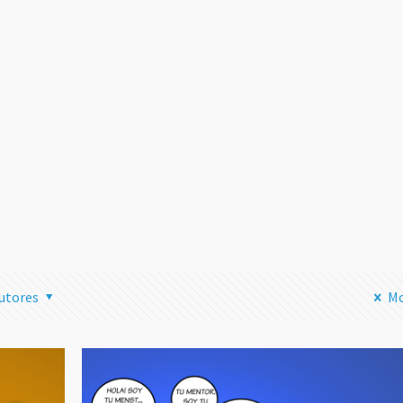
Transmitir
Streaming 
Instagram 
tu Ordenad
una Mala I
Leer
utores
Mo