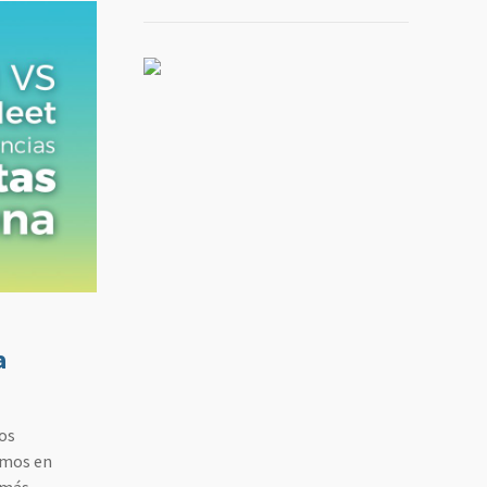
a
os
amos en