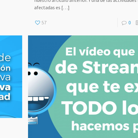
nuestro artículo anterior. Y una de las actividade
afectadas es
[…]
57
0