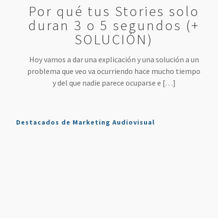
Por qué tus Stories solo
duran 3 o 5 segundos (+
SOLUCIÓN)
Hoy vamos a dar una explicación y una solución a un
problema que veo va ocurriendo hace mucho tiempo
y del que nadie parece ocuparse e
[…]
Destacados de Marketing Audiovisual
Qué es
7
4 Mejores
Haz sonar
Twitch y
Estrategias
Herramientas
tu voz
Cómo
para
para
como en
Usarlo en
Aumentar
Directos
la radio
Nuestro
tus
(más
en tus
Plan de
Ventas
fáciles
podcasts