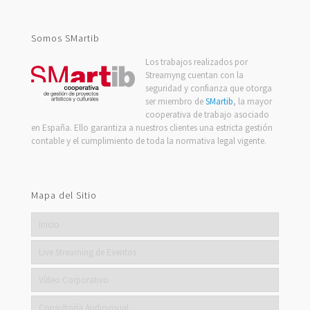
Somos SMartib
Los trabajos realizados por
Streamyng cuentan con la
seguridad y confianza que otorga
ser miembro de
SMartib
, la mayor
cooperativa de trabajo asociado
en España. Ello garantiza a nuestros clientes una estricta gestión
contable y el cumplimiento de toda la normativa legal vigente.
Mapa del Sitio
Inicio
Live Streaming de Eventos
Vídeo Corporativo
Consultoría Audiovisual