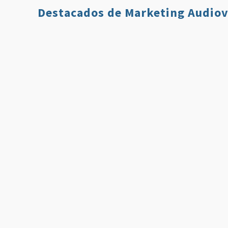
Destacados de Marketing Audiov
Qué es Twitch y
7 Estrategi
Cómo Usarlo en
para Aumen
Nuestro Plan de
tus Ventas 
Comunicación
Usando Víd
Leer más
Leer 