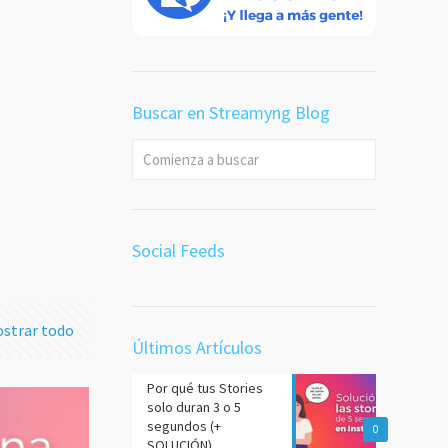
 en
a
desde
Buscar en Streamyng Blog
or es
dea ⛔
 más
Social Feeds
strar todo
Últimos Artículos
Por qué tus Stories
solo duran 3 o 5
segundos (+
0
SOLUCIÓN)