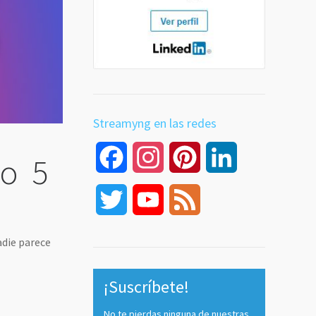
Streamyng en las redes
Facebook
Instagram
Pinterest
LinkedIn
 o 5
Twitter
YouTube
Feed
Channel
adie parece
¡Suscríbete!
No te pierdas ninguna de nuestras