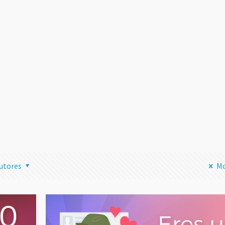
Transmitir
Streaming 
Instagram 
tu Ordenad
una Mala I
Leer
utores
Mo