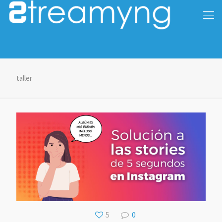
taller
5
0