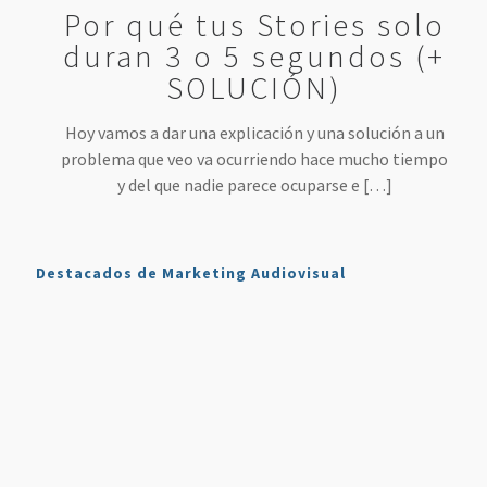
Por qué tus Stories solo
duran 3 o 5 segundos (+
SOLUCIÓN)
Hoy vamos a dar una explicación y una solución a un
problema que veo va ocurriendo hace mucho tiempo
y del que nadie parece ocuparse e
[…]
Destacados de Marketing Audiovisual
Qué es
7
4 Mejores
Haz sonar
Twitch y
Estrategias
Herramientas
tu voz
Cómo
para
para
como en
Usarlo en
Aumentar
Directos
la radio
Nuestro
tus
(más
en tus
Plan de
Ventas
fáciles
podcasts