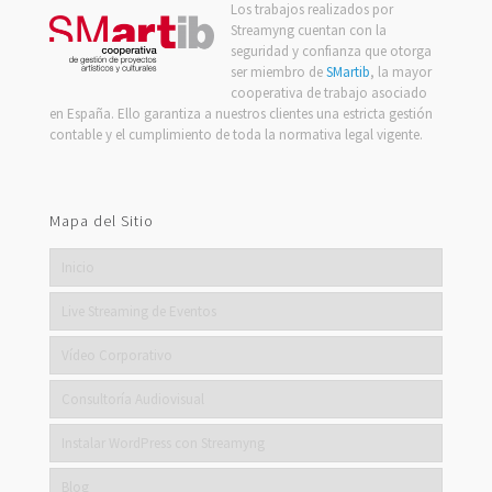
Los trabajos realizados por
Streamyng cuentan con la
seguridad y confianza que otorga
ser miembro de
SMartib
, la mayor
cooperativa de trabajo asociado
en España. Ello garantiza a nuestros clientes una estricta gestión
contable y el cumplimiento de toda la normativa legal vigente.
Mapa del Sitio
Inicio
Live Streaming de Eventos
Vídeo Corporativo
Consultoría Audiovisual
Instalar WordPress con Streamyng
Blog