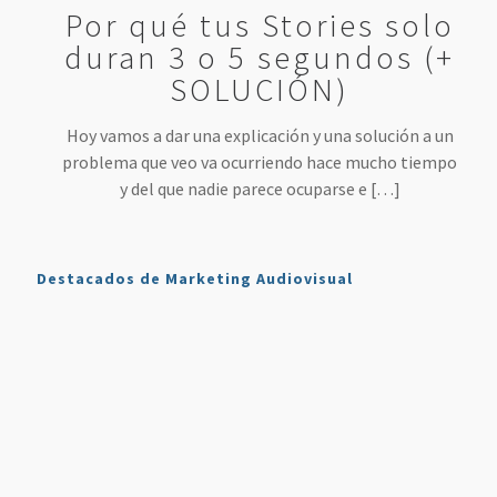
Por qué tus Stories solo
duran 3 o 5 segundos (+
SOLUCIÓN)
Hoy vamos a dar una explicación y una solución a un
problema que veo va ocurriendo hace mucho tiempo
y del que nadie parece ocuparse e
[…]
Destacados de Marketing Audiovisual
Qué es
7
4 Mejores
Haz sonar
Twitch y
Estrategias
Herramientas
tu voz
Cómo
para
para
como en
Usarlo en
Aumentar
Directos
la radio
Nuestro
tus
(más
en tus
Plan de
Ventas
fáciles
podcasts