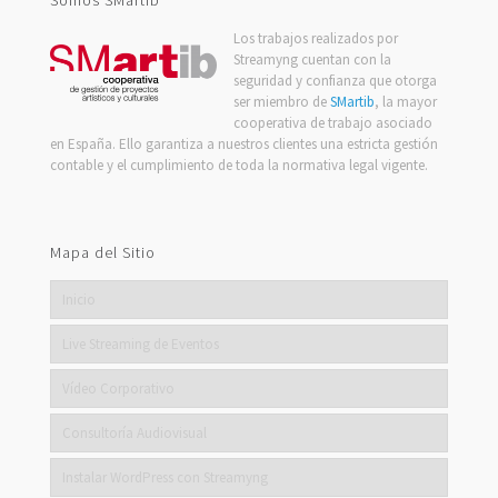
Los trabajos realizados por
Streamyng cuentan con la
seguridad y confianza que otorga
ser miembro de
SMartib
, la mayor
cooperativa de trabajo asociado
en España. Ello garantiza a nuestros clientes una estricta gestión
contable y el cumplimiento de toda la normativa legal vigente.
Mapa del Sitio
Inicio
Live Streaming de Eventos
Vídeo Corporativo
Consultoría Audiovisual
Instalar WordPress con Streamyng