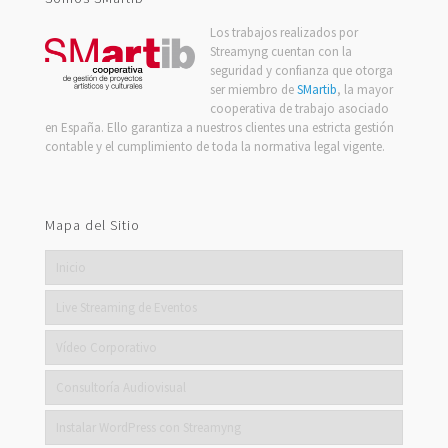
Los trabajos realizados por
Streamyng cuentan con la
seguridad y confianza que otorga
ser miembro de
SMartib
, la mayor
cooperativa de trabajo asociado
en España. Ello garantiza a nuestros clientes una estricta gestión
contable y el cumplimiento de toda la normativa legal vigente.
Mapa del Sitio
Inicio
Live Streaming de Eventos
Vídeo Corporativo
Consultoría Audiovisual
Instalar WordPress con Streamyng