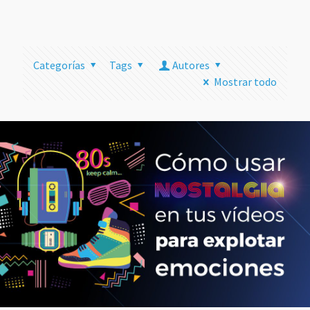
más
Categorías
Tags
Autores
Mostrar todo