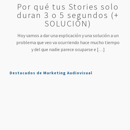
Por qué tus Stories solo
duran 3 o 5 segundos (+
SOLUCIÓN)
Hoy vamos a dar una explicación y una solución a un
problema que veo va ocurriendo hace mucho tiempo
y del que nadie parece ocuparse e
[…]
Destacados de Marketing Audiovisual
Qué es
7
4 Mejores
Haz sonar
Twitch y
Estrategias
Herramientas
tu voz
Cómo
para
para
como en
Usarlo en
Aumentar
Directos
la radio
Nuestro
tus
(más
en tus
Plan de
Ventas
fáciles
podcasts