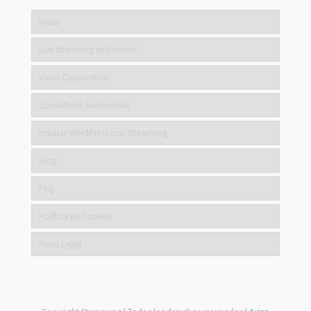
Inicio
Live Streaming de Eventos
Vídeo Corporativo
Consultoría Audiovisual
Instalar WordPress con Streamyng
Blog
FAQ
Política de Cookies
Aviso Legal