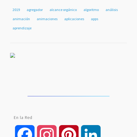
2019
agregador
alcance orgánico
algoritmo
análisis
animación
animaciones
aplicaciones
apps
aprendizaje
En la Red
Facebook
Instagram
Pinterest
LinkedIn