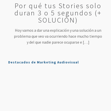
Por qué tus Stories solo
duran 3 o 5 segundos (+
SOLUCIÓN)
Hoy vamos a dar una explicación y una solución a un
problema que veo va ocurriendo hace mucho tiempo
y del que nadie parece ocuparse e
[…]
Destacados de Marketing Audiovisual
Qué es
7
4 Mejores
Haz sonar
Twitch y
Estrategias
Herramientas
tu voz
Cómo
para
para
como en
Usarlo en
Aumentar
Directos
la radio
Nuestro
tus
(más
en tus
Plan de
Ventas
fáciles
podcasts