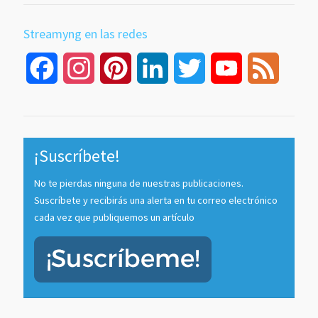
Streamyng en las redes
Facebook
Instagram
Pinterest
LinkedIn
Twitter
YouTube
Feed
Channel
¡Suscríbete!
No te pierdas ninguna de nuestras publicaciones.
Suscríbete y recibirás una alerta en tu correo electrónico
cada vez que publiquemos un artículo