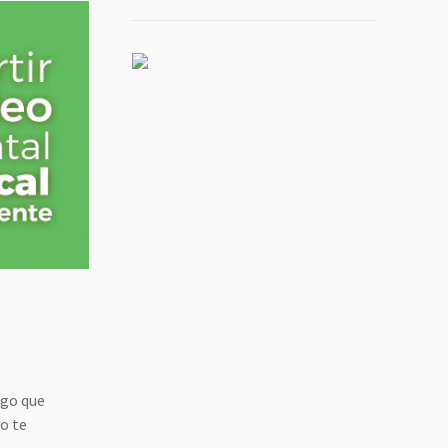
lgo que
o te