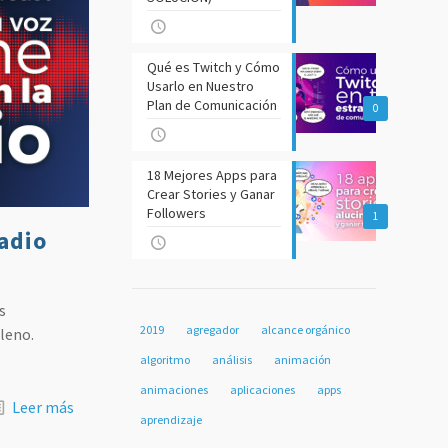
Qué es Twitch y Cómo
Usarlo en Nuestro
Plan de Comunicación
0
18 Mejores Apps para
Crear Stories y Ganar
Followers
1
radio
s
2019
agregador
alcance orgánico
leno.
algoritmo
análisis
animación
animaciones
aplicaciones
apps
Leer más
aprendizaje