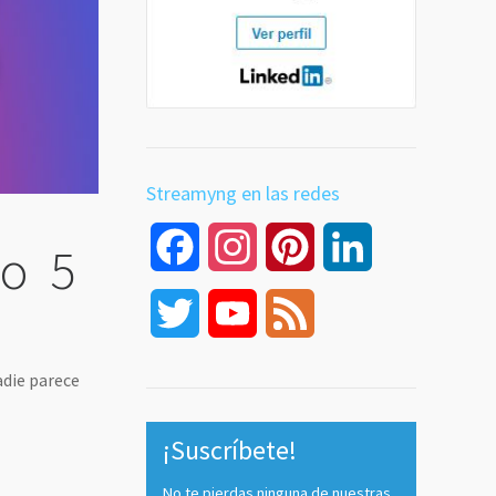
Streamyng en las redes
Facebook
Instagram
Pinterest
LinkedIn
 o 5
Twitter
YouTube
Feed
Channel
adie parece
¡Suscríbete!
No te pierdas ninguna de nuestras