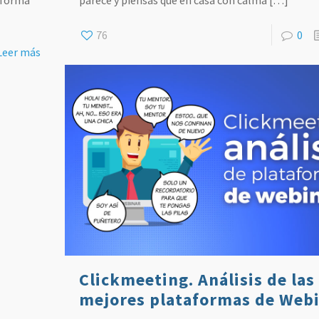
taforma
parece y piensas que en casa con calma
[…]
76
0
Leer más
Clickmeeting. Análisis de las
mejores plataformas de Web