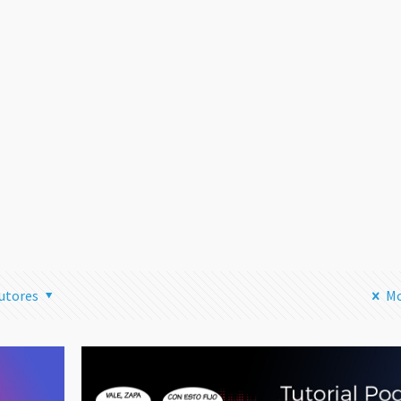
Transmitir
Streaming 
Instagram 
tu Ordenad
una Mala I
Leer
utores
Mo