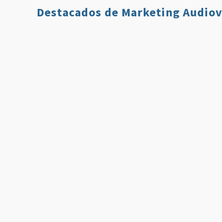
Destacados de Marketing Audiov
Qué es Twitch y
7 Estrategi
Cómo Usarlo en
para Aumen
Nuestro Plan de
tus Ventas 
Comunicación
Usando Víd
Leer más
Leer 