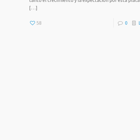
tanto el crecimiento y la expectación por esta pla
[…]
58
0