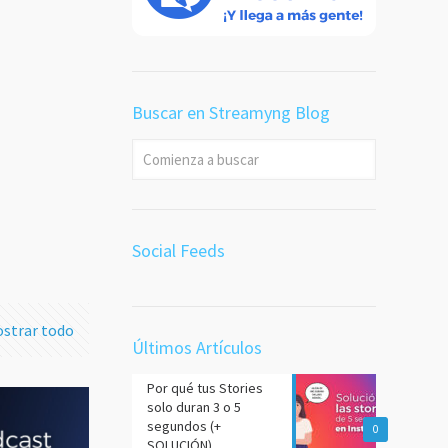
 en
a
desde
Buscar en Streamyng Blog
or es
dea ⛔
 más
Social Feeds
strar todo
Últimos Artículos
Por qué tus Stories
solo duran 3 o 5
segundos (+
0
SOLUCIÓN)