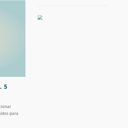
. 5
cionar
nidos para