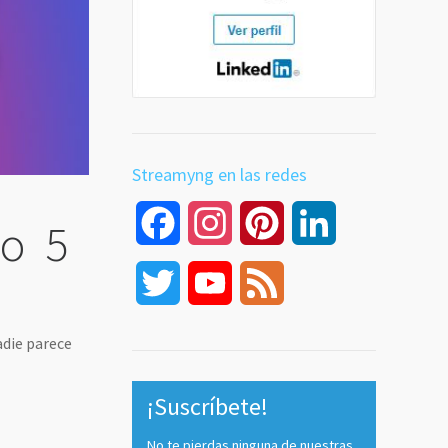
Streamyng en las redes
Facebook
Instagram
Pinterest
LinkedIn
 o 5
Twitter
YouTube
Feed
Channel
adie parece
¡Suscríbete!
No te pierdas ninguna de nuestras