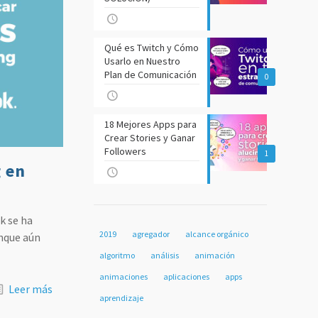
Qué es Twitch y Cómo
Usarlo en Nuestro
Plan de Comunicación
0
18 Mejores Apps para
Crear Stories y Ganar
Followers
1
 en
k se ha
2019
agregador
alcance orgánico
unque aún
algoritmo
análisis
animación
animaciones
aplicaciones
apps
Leer más
aprendizaje