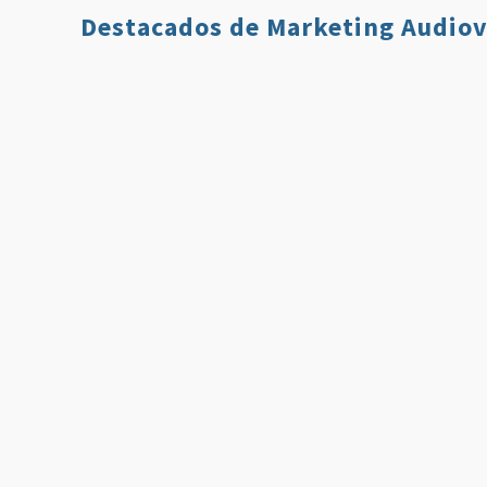
Destacados de Marketing Audiov
Qué es Twitch y
7 Estrategi
Cómo Usarlo en
para Aumen
Nuestro Plan de
tus Ventas 
Comunicación
Usando Víd
Leer más
Leer 