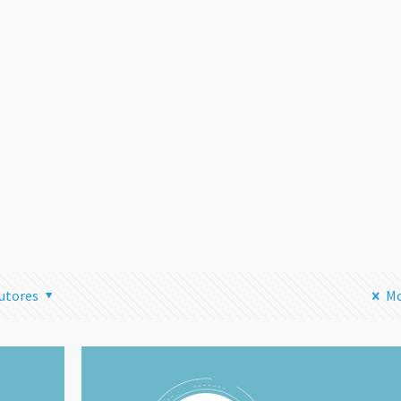
Transmitir
Streaming 
Instagram 
tu Ordenad
una Mala I
Leer
utores
Mo