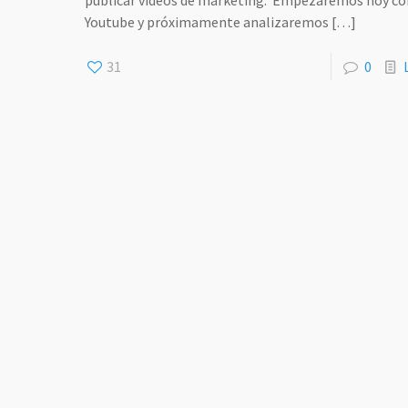
publicar vídeos de marketing. Empezaremos hoy co
Youtube y próximamente analizaremos
[…]
31
0