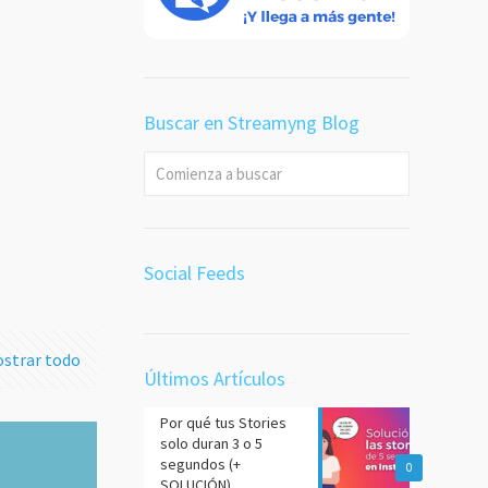
 en
a
desde
Buscar en Streamyng Blog
or es
dea ⛔
 más
Social Feeds
strar todo
Últimos Artículos
Por qué tus Stories
solo duran 3 o 5
segundos (+
0
SOLUCIÓN)