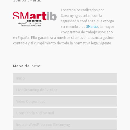
Los trabajos realizados por
Streamyng cuentan con la
seguridad y confianza que otorga
ser miembro de
SMartib
, la mayor
cooperativa de trabajo asociado
en España. Ello garantiza a nuestros clientes una estricta gestión
contable y el cumplimiento de toda la normativa legal vigente.
Mapa del Sitio
Inicio
Live Streaming de Eventos
Vídeo Corporativo
Consultoría Audiovisual
Instalar WordPress con Streamyng