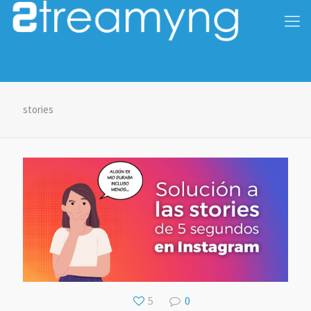
stories
5
0