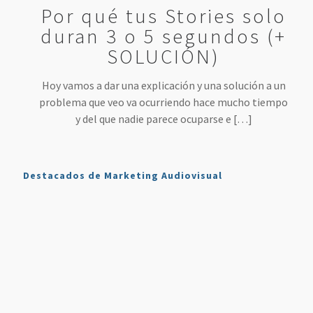
Por qué tus Stories solo
duran 3 o 5 segundos (+
SOLUCIÓN)
Hoy vamos a dar una explicación y una solución a un
problema que veo va ocurriendo hace mucho tiempo
y del que nadie parece ocuparse e
[…]
Destacados de Marketing Audiovisual
Qué es
7
4 Mejores
Haz sonar
Twitch y
Estrategias
Herramientas
tu voz
Cómo
para
para
como en
Usarlo en
Aumentar
Directos
la radio
Nuestro
tus
(más
en tus
Plan de
Ventas
fáciles
podcasts