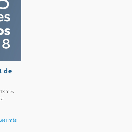
8 de
18. Y es
ta
Leer más