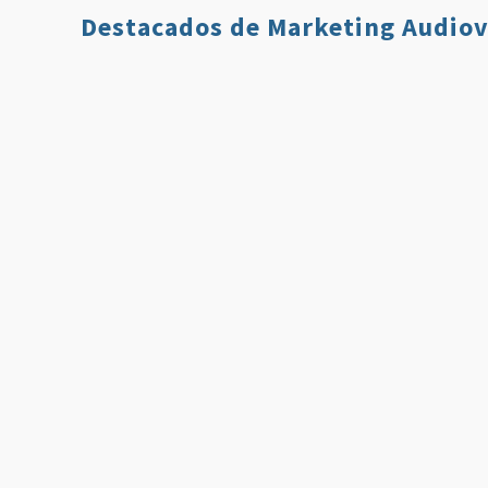
Destacados de Marketing Audiov
Qué es Twitch y
7 Estrategi
Cómo Usarlo en
para Aumen
Nuestro Plan de
tus Ventas 
Comunicación
Usando Víd
Leer más
Leer 