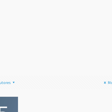
Transmitir
Streaming 
Instagram 
tu Ordenad
una Mala I
Leer
utores
Mo