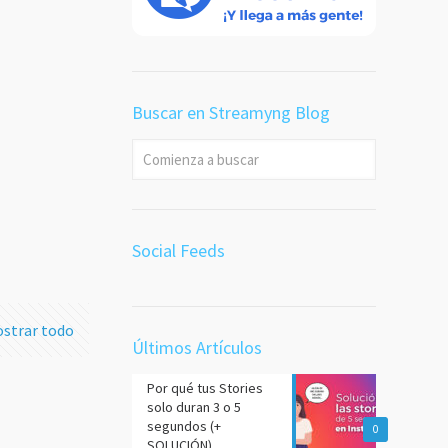
 en
a
desde
Buscar en Streamyng Blog
or es
dea ⛔
 más
Social Feeds
strar todo
Últimos Artículos
Por qué tus Stories
solo duran 3 o 5
segundos (+
0
SOLUCIÓN)