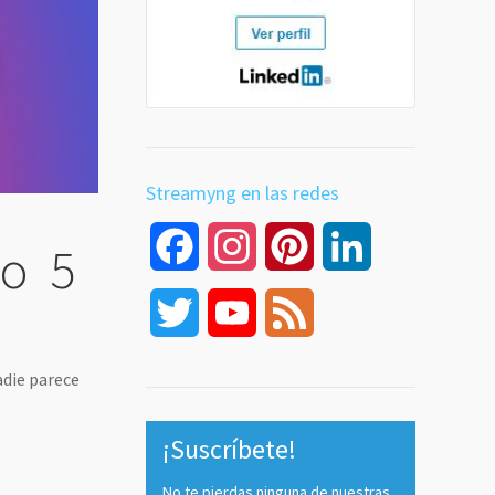
Streamyng en las redes
Facebook
Instagram
Pinterest
LinkedIn
 o 5
Twitter
YouTube
Feed
Channel
adie parece
¡Suscríbete!
No te pierdas ninguna de nuestras