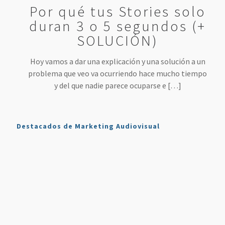
Por qué tus Stories solo
duran 3 o 5 segundos (+
SOLUCIÓN)
Hoy vamos a dar una explicación y una solución a un
problema que veo va ocurriendo hace mucho tiempo
y del que nadie parece ocuparse e
[…]
Destacados de Marketing Audiovisual
Qué es
7
4 Mejores
Haz sonar
Twitch y
Estrategias
Herramientas
tu voz
Cómo
para
para
como en
Usarlo en
Aumentar
Directos
la radio
Nuestro
tus
(más
en tus
Plan de
Ventas
fáciles
podcasts