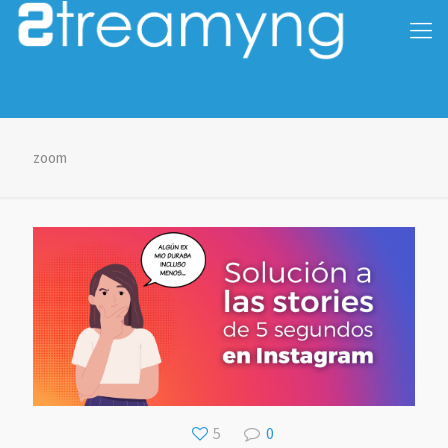
zoom
5
0