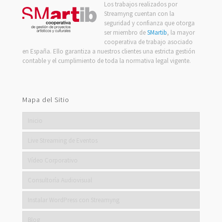
Los trabajos realizados por
Streamyng cuentan con la
seguridad y confianza que otorga
ser miembro de
SMartib
, la mayor
cooperativa de trabajo asociado
en España. Ello garantiza a nuestros clientes una estricta gestión
contable y el cumplimiento de toda la normativa legal vigente.
Mapa del Sitio
Inicio
Live Streaming de Eventos
Vídeo Corporativo
Consultoría Audiovisual
Instalar WordPress con Streamyng
Blog