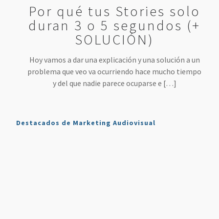
Por qué tus Stories solo
duran 3 o 5 segundos (+
SOLUCIÓN)
Hoy vamos a dar una explicación y una solución a un
problema que veo va ocurriendo hace mucho tiempo
y del que nadie parece ocuparse e
[…]
Destacados de Marketing Audiovisual
Qué es
7
4 Mejores
Haz sonar
Twitch y
Estrategias
Herramientas
tu voz
Cómo
para
para
como en
Usarlo en
Aumentar
Directos
la radio
Nuestro
tus
(más
en tus
Plan de
Ventas
fáciles
podcasts