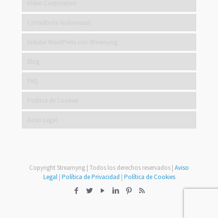
Vídeo Corporativo
Consultoría Audiovisual
Instalar WordPress con Streamyng
Blog
FAQ
Política de Cookies
Aviso Legal
Copyright Streamyng | Todos los derechos reservados |
Aviso
Legal
|
Política de Privacidad
|
Política de Cookies