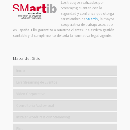
Los trabajos realizados por
Streamyng cuentan con la
seguridad y confianza que otorga
ser miembro de
SMartib
, la mayor
cooperativa de trabajo asociado
en España. Ello garantiza a nuestros clientes una estricta gestión
contable y el cumplimiento de toda la normativa legal vigente.
Mapa del Sitio
Inicio
Live Streaming de Eventos
Vídeo Corporativo
Consultoría Audiovisual
Instalar WordPress con Streamyng
Blog