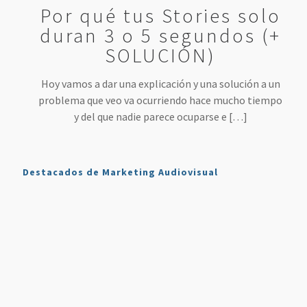
Por qué tus Stories solo
duran 3 o 5 segundos (+
SOLUCIÓN)
Hoy vamos a dar una explicación y una solución a un
problema que veo va ocurriendo hace mucho tiempo
y del que nadie parece ocuparse e
[…]
Destacados de Marketing Audiovisual
Qué es
7
4 Mejores
Haz sonar
Twitch y
Estrategias
Herramientas
tu voz
Cómo
para
para
como en
Usarlo en
Aumentar
Directos
la radio
Nuestro
tus
(más
en tus
Plan de
Ventas
fáciles
podcasts