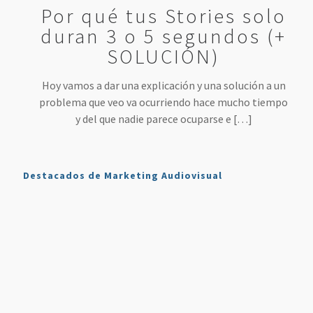
Por qué tus Stories solo
duran 3 o 5 segundos (+
SOLUCIÓN)
Hoy vamos a dar una explicación y una solución a un
problema que veo va ocurriendo hace mucho tiempo
y del que nadie parece ocuparse e
[…]
Destacados de Marketing Audiovisual
Qué es
7
4 Mejores
Haz sonar
Twitch y
Estrategias
Herramientas
tu voz
Cómo
para
para
como en
Usarlo en
Aumentar
Directos
la radio
Nuestro
tus
(más
en tus
Plan de
Ventas
fáciles
podcasts