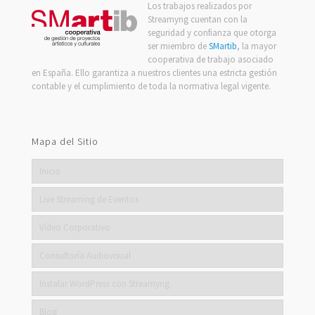
Los trabajos realizados por
Streamyng cuentan con la
seguridad y confianza que otorga
ser miembro de
SMartib
, la mayor
cooperativa de trabajo asociado
en España. Ello garantiza a nuestros clientes una estricta gestión
contable y el cumplimiento de toda la normativa legal vigente.
Mapa del Sitio
Inicio
Live Streaming de Eventos
Vídeo Corporativo
Consultoría Audiovisual
Instalar WordPress con Streamyng
Blog