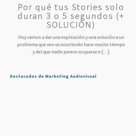
Por qué tus Stories solo
duran 3 o 5 segundos (+
SOLUCIÓN)
Hoy vamos a dar una explicación y una solución a un
problema que veo va ocurriendo hace mucho tiempo
y del que nadie parece ocuparse e
[…]
Destacados de Marketing Audiovisual
Qué es
7
4 Mejores
Haz sonar
Twitch y
Estrategias
Herramientas
tu voz
Cómo
para
para
como en
Usarlo en
Aumentar
Directos
la radio
Nuestro
tus
(más
en tus
Plan de
Ventas
fáciles
podcasts