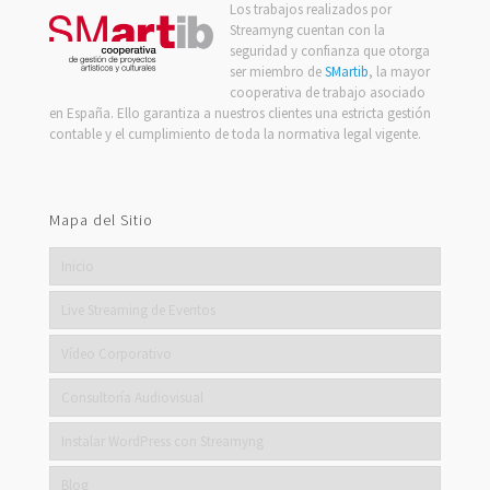
Los trabajos realizados por
Streamyng cuentan con la
seguridad y confianza que otorga
ser miembro de
SMartib
, la mayor
cooperativa de trabajo asociado
en España. Ello garantiza a nuestros clientes una estricta gestión
contable y el cumplimiento de toda la normativa legal vigente.
Mapa del Sitio
Inicio
Live Streaming de Eventos
Vídeo Corporativo
Consultoría Audiovisual
Instalar WordPress con Streamyng
Blog