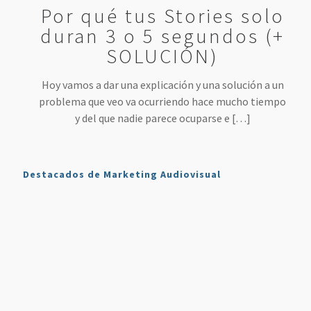
Por qué tus Stories solo
duran 3 o 5 segundos (+
SOLUCIÓN)
Hoy vamos a dar una explicación y una solución a un
problema que veo va ocurriendo hace mucho tiempo
y del que nadie parece ocuparse e
[…]
Destacados de Marketing Audiovisual
Qué es
7
4 Mejores
Haz sonar
Twitch y
Estrategias
Herramientas
tu voz
Cómo
para
para
como en
Usarlo en
Aumentar
Directos
la radio
Nuestro
tus
(más
en tus
Plan de
Ventas
fáciles
podcasts