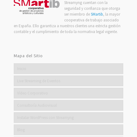
Streamyng cuentan con la
seguridad y confianza que otorga
ser miembro de
SMartib
, la mayor
cooperativa de trabajo asociado
en España. Ello garantiza a nuestros clientes una estricta gestión
contable y el cumplimiento de toda la normativa legal vigente.
Mapa del Sitio
Inicio
Live Streaming de Eventos
Vídeo Corporativo
Consultoría Audiovisual
Instalar WordPress con Streamyng
Blog