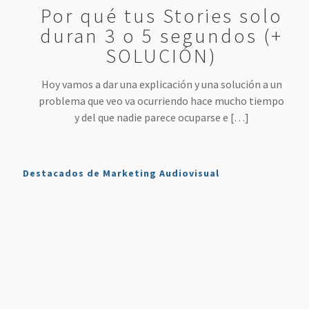
Por qué tus Stories solo
duran 3 o 5 segundos (+
SOLUCIÓN)
Hoy vamos a dar una explicación y una solución a un
problema que veo va ocurriendo hace mucho tiempo
y del que nadie parece ocuparse e
[…]
Destacados de Marketing Audiovisual
Qué es
7
4 Mejores
Haz sonar
Twitch y
Estrategias
Herramientas
tu voz
Cómo
para
para
como en
Usarlo en
Aumentar
Directos
la radio
Nuestro
tus
(más
en tus
Plan de
Ventas
fáciles
podcasts