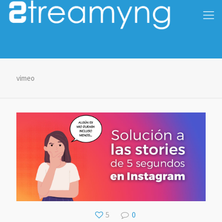
vimeo
5
0