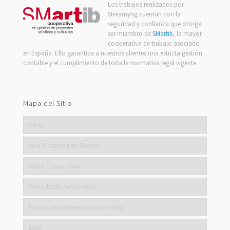
Los trabajos realizados por
Streamyng cuentan con la
seguridad y confianza que otorga
ser miembro de
SMartib
, la mayor
cooperativa de trabajo asociado
en España. Ello garantiza a nuestros clientes una estricta gestión
contable y el cumplimiento de toda la normativa legal vigente.
Mapa del Sitio
Inicio
Live Streaming de Eventos
Vídeo Corporativo
Consultoría Audiovisual
Instalar WordPress con Streamyng
Blog