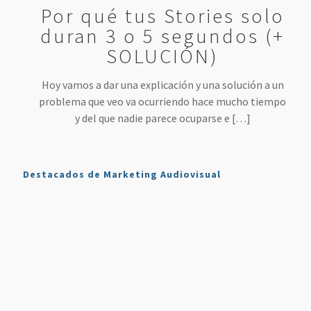
Por qué tus Stories solo
duran 3 o 5 segundos (+
SOLUCIÓN)
Hoy vamos a dar una explicación y una solución a un
problema que veo va ocurriendo hace mucho tiempo
y del que nadie parece ocuparse e
[…]
Destacados de Marketing Audiovisual
Qué es
7
4 Mejores
Haz sonar
Twitch y
Estrategias
Herramientas
tu voz
Cómo
para
para
como en
Usarlo en
Aumentar
Directos
la radio
Nuestro
tus
(más
en tus
Plan de
Ventas
fáciles
podcasts