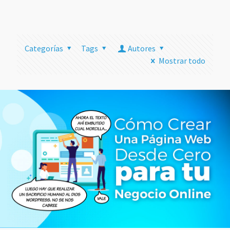
más
Categorías
Tags
Autores
Mostrar todo