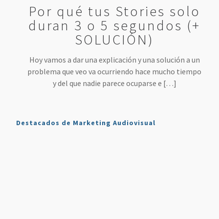
Por qué tus Stories solo
duran 3 o 5 segundos (+
SOLUCIÓN)
Hoy vamos a dar una explicación y una solución a un
problema que veo va ocurriendo hace mucho tiempo
y del que nadie parece ocuparse e
[…]
Destacados de Marketing Audiovisual
Qué es
7
4 Mejores
Haz sonar
Twitch y
Estrategias
Herramientas
tu voz
Cómo
para
para
como en
Usarlo en
Aumentar
Directos
la radio
Nuestro
tus
(más
en tus
Plan de
Ventas
fáciles
podcasts