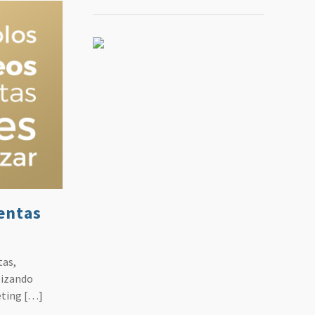
entas
tas,
lizando
eting
[…]