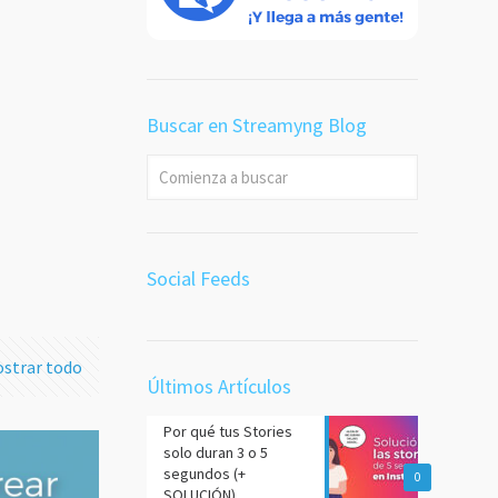
 en
a
desde
Buscar en Streamyng Blog
or es
dea ⛔
 más
Social Feeds
strar todo
Últimos Artículos
Por qué tus Stories
solo duran 3 o 5
segundos (+
0
SOLUCIÓN)