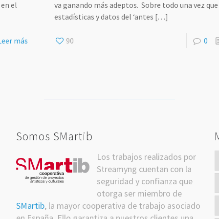
 en el
va ganando más adeptos. Sobre todo una vez que
estadísticas y datos del ‘antes
[…]
Leer más
90
0
Somos SMartib
Los trabajos realizados por
itter
Streamyng cuentan con la
seguridad y confianza que
otorga ser miembro de
SMartib
, la mayor cooperativa de trabajo asociado
en España. Ello garantiza a nuestros clientes una