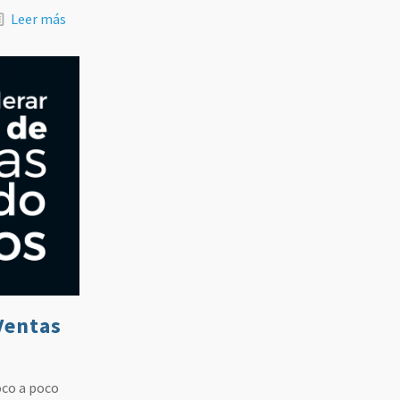
Leer más
Ventas
oco a poco