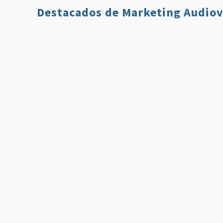
Destacados de Marketing Audiov
Qué es Twitch y
7 Estrategi
Cómo Usarlo en
para Aumen
Nuestro Plan de
tus Ventas 
Comunicación
Usando Víd
Leer más
Leer 