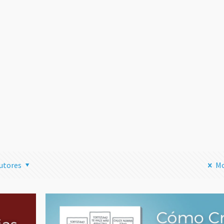
Transmitir
Streaming 
Instagram 
tu Ordenad
una Mala I
Leer
utores
Mo