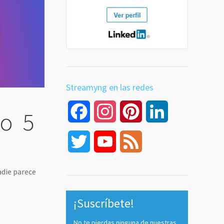
Streamyng en las redes
Facebook
Instagram
Pinterest
LinkedIn
 o 5
Twitter
YouTube
Feed
Channel
adie parece
¡Suscríbete!
No te pierdas ninguna de nuestras