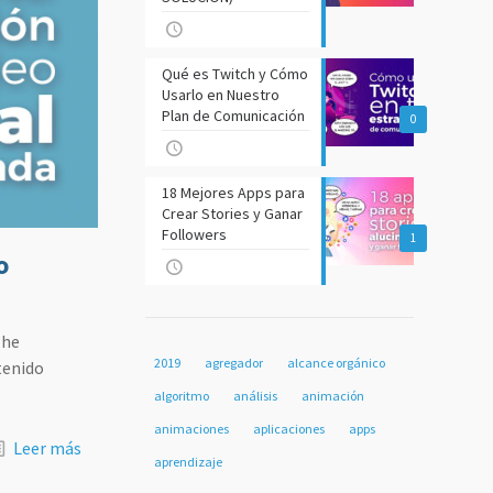
Qué es Twitch y Cómo
Usarlo en Nuestro
Plan de Comunicación
0
18 Mejores Apps para
Crear Stories y Ganar
Followers
1
o
 he
2019
agregador
alcance orgánico
tenido
algoritmo
análisis
animación
animaciones
aplicaciones
apps
Leer más
aprendizaje