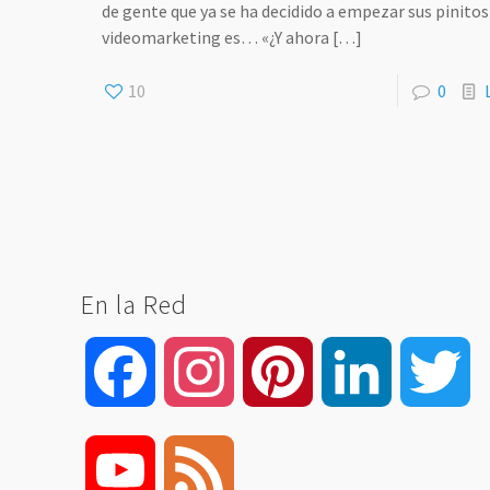
de gente que ya se ha decidido a empezar sus pinitos
videomarketing es… «¿Y ahora
[…]
10
0
En la Red
Facebook
Instagram
Pinterest
LinkedIn
Tw
YouTube
Feed