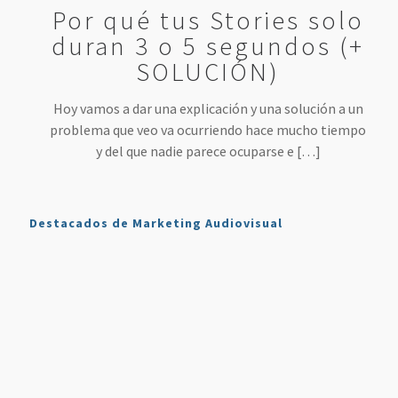
Por qué tus Stories solo
duran 3 o 5 segundos (+
SOLUCIÓN)
Hoy vamos a dar una explicación y una solución a un
problema que veo va ocurriendo hace mucho tiempo
y del que nadie parece ocuparse e
[…]
Destacados de Marketing Audiovisual
Qué es
7
4 Mejores
Haz sonar
Twitch y
Estrategias
Herramientas
tu voz
Cómo
para
para
como en
Usarlo en
Aumentar
Directos
la radio
Nuestro
tus
(más
en tus
Plan de
Ventas
fáciles
podcasts