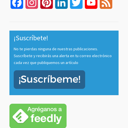
Facebook
Instagram
Pinterest
LinkedIn
Twitter
YouTube
Feed
Channel
¡Suscríbete!
No te pierdas ninguna de nuestras publicaciones.
Suscríbete y recibirás una alerta en tu correo electrónico
cada vez que publiquemos un artículo