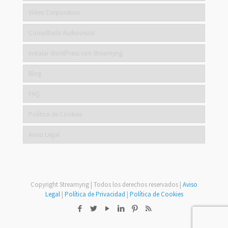
Vídeo Corporativo
Consultoría Audiovisual
Instalar WordPress con Streamyng
Blog
FAQ
Política de Cookies
Aviso Legal
Copyright Streamyng | Todos los derechos reservados |
Aviso
Legal
|
Política de Privacidad
|
Política de Cookies