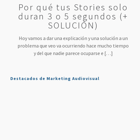
Por qué tus Stories solo
duran 3 o 5 segundos (+
SOLUCIÓN)
Hoy vamos a dar una explicación y una solución a un
problema que veo va ocurriendo hace mucho tiempo
y del que nadie parece ocuparse e
[…]
Destacados de Marketing Audiovisual
Qué es
7
4 Mejores
Haz sonar
Twitch y
Estrategias
Herramientas
tu voz
Cómo
para
para
como en
Usarlo en
Aumentar
Directos
la radio
Nuestro
tus
(más
en tus
Plan de
Ventas
fáciles
podcasts