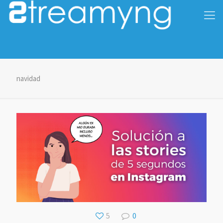
navidad
5
0