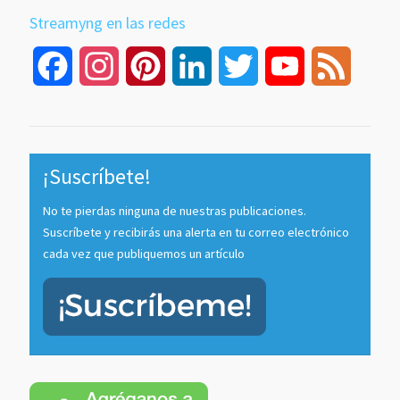
Streamyng en las redes
Facebook
Instagram
Pinterest
LinkedIn
Twitter
YouTube
Feed
Channel
¡Suscríbete!
No te pierdas ninguna de nuestras publicaciones.
Suscríbete y recibirás una alerta en tu correo electrónico
cada vez que publiquemos un artículo