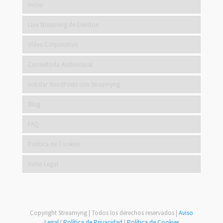
Inicio
Live Streaming de Eventos
Vídeo Corporativo
Consultoría Audiovisual
Instalar WordPress con Streamyng
Blog
FAQ
Política de Cookies
Aviso Legal
Copyright Streamyng | Todos los derechos reservados |
Aviso
Legal
|
Política de Privacidad
|
Política de Cookies