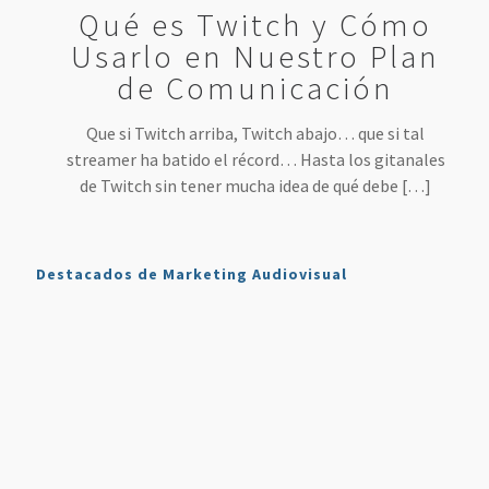
Qué es Twitch y Cómo
Usarlo en Nuestro Plan
de Comunicación
Que si Twitch arriba, Twitch abajo… que si tal
streamer ha batido el récord… Hasta los gitanales
de Twitch sin tener mucha idea de qué debe
[…]
Destacados de Marketing Audiovisual
Qué es
7
4 Mejores
Haz sonar
Twitch y
Estrategias
Herramientas
tu voz
Cómo
para
para
como en
Usarlo en
Aumentar
Directos
la radio
Nuestro
tus
(más
en tus
Plan de
Ventas
fáciles
podcasts