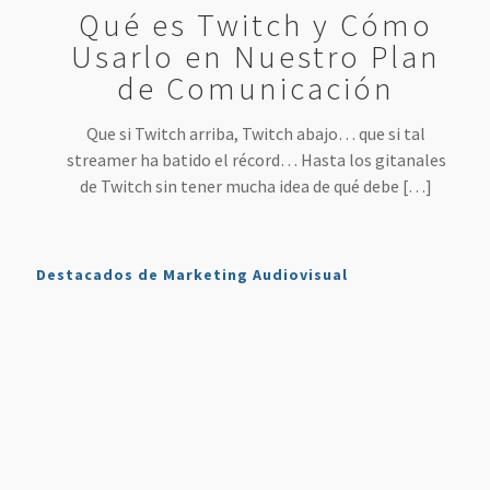
Qué es Twitch y Cómo
Usarlo en Nuestro Plan
de Comunicación
Que si Twitch arriba, Twitch abajo… que si tal
streamer ha batido el récord… Hasta los gitanales
de Twitch sin tener mucha idea de qué debe
[…]
Destacados de Marketing Audiovisual
Qué es
7
4 Mejores
Haz sonar
Twitch y
Estrategias
Herramientas
tu voz
Cómo
para
para
como en
Usarlo en
Aumentar
Directos
la radio
Nuestro
tus
(más
en tus
Plan de
Ventas
fáciles
podcasts