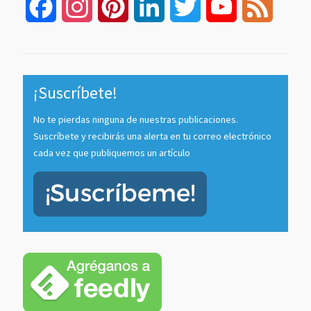
Facebook
Instagram
Pinterest
LinkedIn
Twitter
YouTube
Feed
Channel
¡Suscríbete!
No te pierdas ninguna de nuestras publicaciones.
Suscríbete y recibirás una alerta en tu correo electrónico
cada vez que publiquemos un artículo