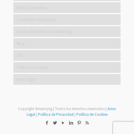
Vídeo Corporativo
Consultoría Audiovisual
Instalar WordPress con Streamyng
Blog
FAQ
Política de Cookies
Aviso Legal
Copyright Streamyng | Todos los derechos reservados |
Aviso
Legal
|
Política de Privacidad
|
Política de Cookies